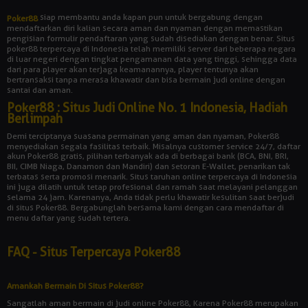
siap membantu anda kapan pun untuk bergabung dengan
Poker88
mendaftarkan diri kalian secara aman dan nyaman dengan memastikan
pengisian formulir pendaftaran yang sudah disediakan dengan benar. Situs
poker88 terpercaya di Indonesia telah memiliki server dari beberapa negara
di luar negeri dengan tingkat pengamanan data yang tinggi, sehingga data
dari para player akan terjaga keamanannya, player tentunya akan
bertransaksi tanpa merasa khawatir dan bisa bermain judi online dengan
santai dan aman.
Poker88 : Situs Judi Online No. 1 Indonesia, Hadiah
Berlimpah
Demi terciptanya suasana permainan yang aman dan nyaman, Poker88
menyediakan segala fasilitas terbaik. Misalnya customer service 24/7, daftar
akun Poker88 gratis, pilihan terbanyak ada di berbagai bank (BCA, BNI, BRI,
BII, CIMB Niaga, Danamon dan Mandiri) dan setoran E-Wallet, penarikan tak
terbatas serta promosi menarik. Situs taruhan online terpercaya di Indonesia
ini juga dilatih untuk tetap profesional dan ramah saat melayani pelanggan
selama 24 jam. Karenanya, Anda tidak perlu khawatir kesulitan saat berjudi
di situs Poker88. Bergabunglah bersama kami dengan cara mendaftar di
menu daftar yang sudah tertera.
FAQ - Situs Terpercaya Poker88
Amankah Bermain Di Situs Poker88?
Sangatlah aman bermain di judi online Poker88, Karena Poker88 merupakan