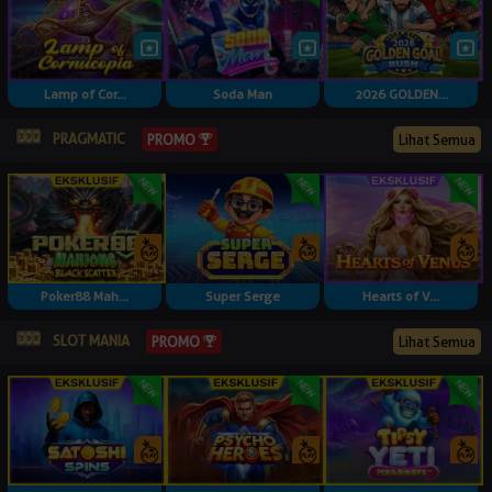
Lamp of Cor...
Soda Man
2026 GOLDEN...
PRAGMATIC
Lihat Semua
PROMO
Poker88 Mah...
Super Serge
Hearts of V...
SLOT MANIA
Lihat Semua
PROMO