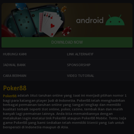
HUBUNGI KAMI
LINK ALTERNATIF
JADWAL BANK
SPONSORSHIP
CARA BERMAIN
VIDEO TUTORIAL
Poker88
adalah situs taruhan online yang saat ini menjadi pilihan nomor 1
Poker88
bagi para kalangan player judi di Indonesia. Poker88 telah menghadirkan
berbagai permainan taruhan online yang sangat lengkap dan memiliki
kualitas terbaik seperti slot online, poker, casino, tembak ikan dan masih
banyak lagi permainan lainnya. Anda bisa memainkannya dengan
melakukan login melalui link Poker88 ataupun Poker88 Mobile. Tentu saja
game Poker88 yang kami sediakan telah memiliki lisensi yang sah untuk
beroperasi di Indonesia maupun di Asia.