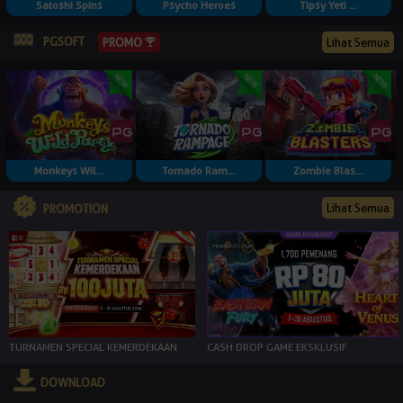
Satoshi Spins
Psycho Heroes
Tipsy Yeti ...
PGSOFT
Lihat Semua
PROMO
Monkeys Wil...
Tornado Ram...
Zombie Blas...
Lihat Semua
PROMOTION
TURNAMEN SPECIAL KEMERDEKAAN
CASH DROP GAME EKSKLUSIF
DOWNLOAD