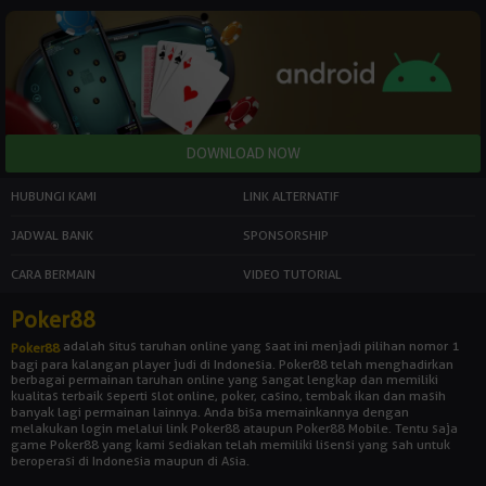
HUBUNGI KAMI
LINK ALTERNATIF
JADWAL BANK
SPONSORSHIP
CARA BERMAIN
VIDEO TUTORIAL
Poker88
adalah situs taruhan online yang saat ini menjadi pilihan nomor 1
Poker88
bagi para kalangan player judi di Indonesia. Poker88 telah menghadirkan
berbagai permainan taruhan online yang sangat lengkap dan memiliki
kualitas terbaik seperti slot online, poker, casino, tembak ikan dan masih
banyak lagi permainan lainnya. Anda bisa memainkannya dengan
melakukan login melalui link Poker88 ataupun Poker88 Mobile. Tentu saja
game Poker88 yang kami sediakan telah memiliki lisensi yang sah untuk
beroperasi di Indonesia maupun di Asia.