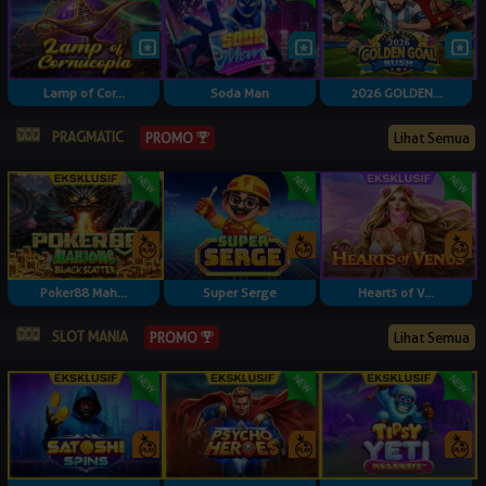
Lamp of Cor...
Soda Man
2026 GOLDEN...
PRAGMATIC
Lihat Semua
PROMO
Poker88 Mah...
Super Serge
Hearts of V...
SLOT MANIA
Lihat Semua
PROMO