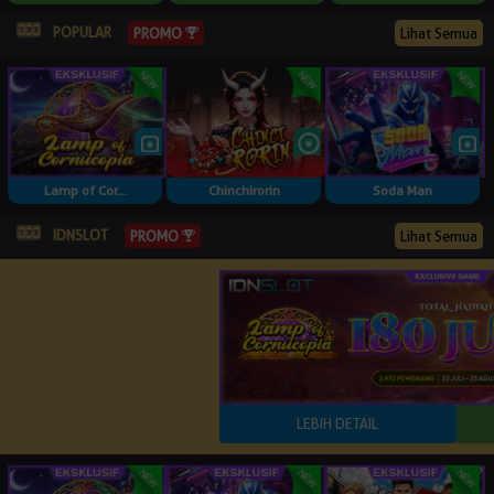
POPULAR
Lihat Semua
PROMO
Lamp of Cor...
Chinchirorin
Soda Man
IDNSLOT
Lihat Semua
PROMO