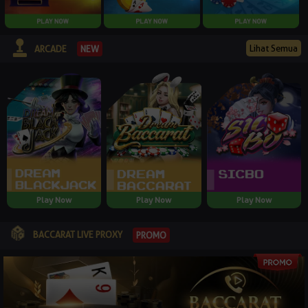
Lihat Semua
NEW
ARCADE
Play Now
Play Now
Play Now
BACCARAT LIVE PROXY
PROMO