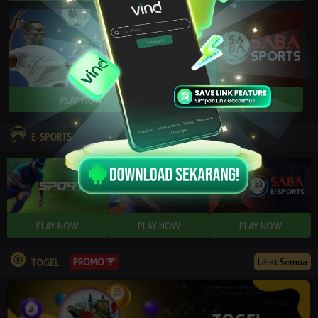
E-SPORTS
Lihat Semua
PROMO
TOGEL