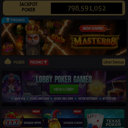
JACKPOT
© 2026 pkr88gacor1.vip. All Rights Reserved | 18+
798,591,052
POKER
Lihat Semua
PROMO
POKER