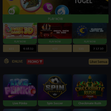
451
6:58:31
422
535
7:17:29
IDNLIVE
Lihat Semua
PROMO
Live Plinko
Spin Soccer
Checkmate Rush