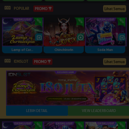
POPULAR
Lihat Semua
PROMO
Lamp of Cor...
Chinchirorin
Soda Man
IDNSLOT
Lihat Semua
PROMO