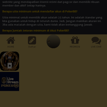
website yang mendapatkan lisensi resmi dari pagcor dan memiliki ribuan
member dan aktif setiap harinya.
Berapa usia minimum untuk mendaftar akun di Poker88?
Usia minimal untuk memiliki akun adalah 21 tahun. Ini adalah standar yang
kita gunakan untuk hidup di seluruh dunia. Jadi, jangan mainkan aturan ini.
Jika ada masalah dengan usia, kami tidak akan bertanggung jawab.
Berapa jumlah setoran minimum di situs Poker88?
Jumlah setoran minimum adalah Rp 10.000. Bukankah itu rendah? Dengan
uang yang begitu banyak, Anda bisa memainkan semua jenis permainan
yang disediakan oleh agen judi online POKER88.
HOME
Daftar
PROMOSI
LIVE CHAT
Cara Pembayaran:
Dukungan Perangkat :
Keamanan Terjamin :
© 2026 Poker88. All Rights Reserved | 18+