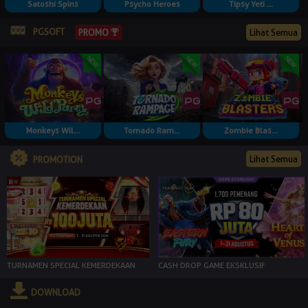
Satoshi Spins
Psycho Heroes
Tipsy Yeti ...
PGSOFT
Lihat Semua
PROMO
Monkeys Wil...
Tornado Ram...
Zombie Blas...
Lihat Semua
PROMOTION
TURNAMEN SPECIAL KEMERDEKAAN
CASH DROP GAME EKSKLUSIF
DOWNLOAD