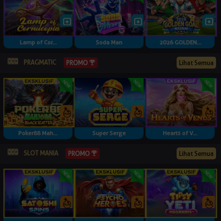
Lamp of Cor...
Soda Man
2026 GOLDEN...
PRAGMATIC
Lihat Semua
PROMO
Poker88 Mah...
Super Serge
Hearts of V...
SLOT MANIA
Lihat Semua
PROMO