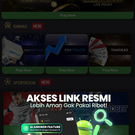
Play Now
NEW
IDNMAX
Play Now
Play Now
Play Now
NEW
SPORTBOOK