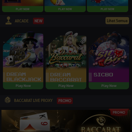
Lihat Semua
NEW
ARCADE
Play Now
Play Now
Play Now
BACCARAT LIVE PROXY
PROMO