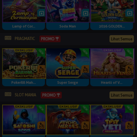
Lamp of Cor...
Soda Man
2026 GOLDEN...
PRAGMATIC
Lihat Semua
PROMO
Poker88 Mah...
Super Serge
Hearts of V...
SLOT MANIA
Lihat Semua
PROMO