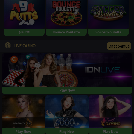
9 Putts
Bounce Roulette
Soccer Roulette
LIVE CASINO
Lihat Semua
Play Now
Play Now
Play Now
Play Now