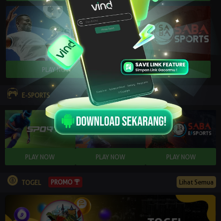
E-SPORTS
Lihat Semua
PROMO
TOGEL