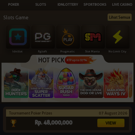
POKER
SLOTS
IDNLOTTERY
SPORTBOOKS
LIVE CASINO
NEW
Slots Game
Lihat Semua
TANGKAS
RTP
DEPOSIT
WITHDRAW
Idnslot
Pgsoft
Pragmatic
Slot Mania
No Limit City
HOT PICK
PROMOSI
RTP up to 97%
DOWNLOAD
REFERRAL
JACKPOT
Tournament Poker Prizes
07 August 2026
VIP MEMBER
Rp. 48,000,000
HUBUNGI KAMI