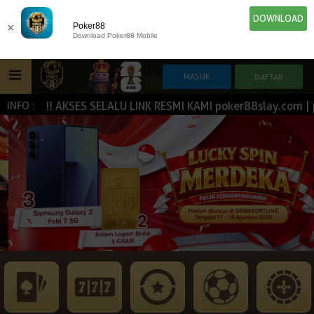
DOWNLOAD
×
Poker88
Download Poker88 Mobile
H !!! AKSES SELALU LINK RESMI KAMI poker88slay.com | pk8
INFO :
HOME
IDN E-LOTTERY
POKER
SLOT GAME
NEW
NEW
SPORTBOOK
LIVE CASINO
IDNLIVE
NEW
ESPORTS
TOGEL
ARCADE
NEW
NEW
NEW
TEMBAK IKAN
IDNRAFFLE
IDNTRADE