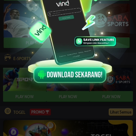
E-SPORTS
Lihat Semua
PROMO
TOGEL